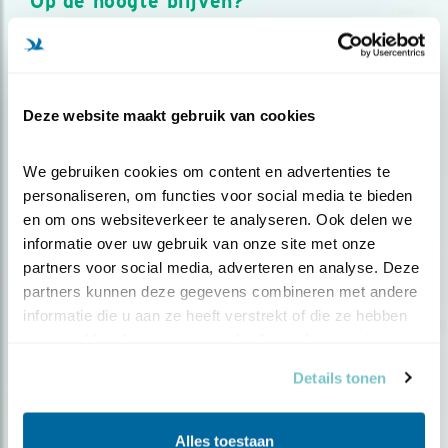
Op de hoogte blijven?
Meld je aan en ontvang nieuws, inspiratie, acties en tips
over vogels en activiteiten van Vogelbescherming.
AANMELDEN VOGELNIEUWS
Deze website maakt gebruik van cookies
Volg ons via social media
We gebruiken cookies om content en advertenties te 
personaliseren, om functies voor social media te bieden 
en om ons websiteverkeer te analyseren. Ook delen we 
informatie over uw gebruik van onze site met onze 
partners voor social media, adverteren en analyse. Deze 
partners kunnen deze gegevens combineren met andere 
informatie die u aan ze heeft verstrekt of die ze hebben 
verzameld op basis van uw gebruik van hun services.
Details tonen
Alles toestaan