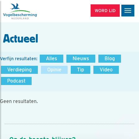
WORD LID
Men
Actueel
Alles
Nieuws
Blog
Verfijn resultaten:
Verdieping
Opinie
Tip
Video
Podcast
Geen resultaten.