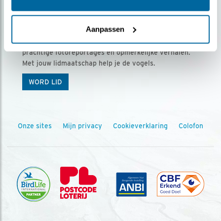
Ontvang 5 x Vogels voor € 36,00 per jaar
Aanpassen
Vogels is het tijdschrift voor onze leden, met
prachtige fotoreportages en opmerkelijke verhalen.
Met jouw lidmaatschap help je de vogels.
WORD LID
Onze sites
Mijn privacy
Cookieverklaring
Colofon