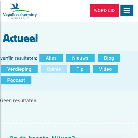
WORD LID
Men
Actueel
Alles
Nieuws
Blog
Verfijn resultaten:
Verdieping
Opinie
Tip
Video
Podcast
Geen resultaten.