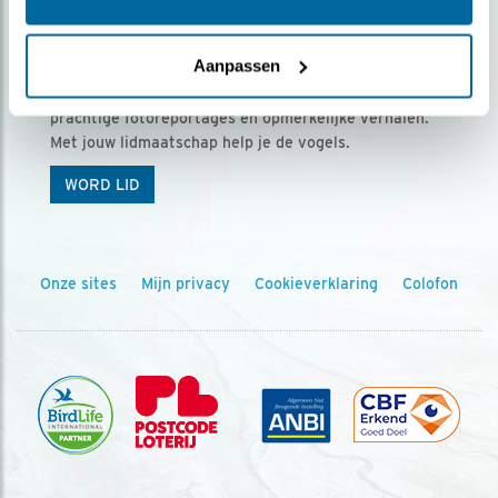
Ontvang 5 x Vogels voor € 36,00 per jaar
Aanpassen
Vogels is het tijdschrift voor onze leden, met
prachtige fotoreportages en opmerkelijke verhalen.
Met jouw lidmaatschap help je de vogels.
WORD LID
Onze sites
Mijn privacy
Cookieverklaring
Colofon