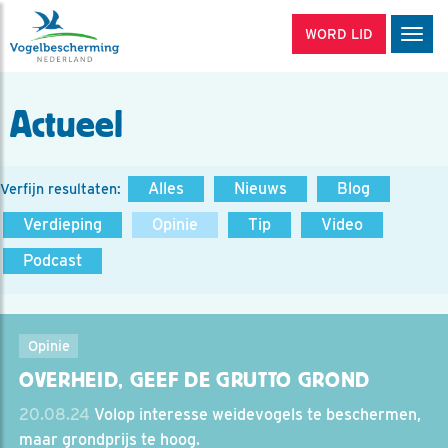
WORD LID
Men
Actueel
Alles
Nieuws
Blog
Verfijn resultaten:
Verdieping
Opinie
Tip
Video
Podcast
Opinie
OVERHEID, GEEF DE GRUTTO GROND
20.08.24
Volop interesse weidevogels te beschermen,
maar grondprijs te hoog.