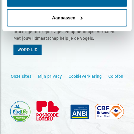
Ontvang 5 x Vogels voor € 36,00 per jaar
Aanpassen
Vogels is het tijdschrift voor onze leden, met
prachtige fotoreportages en opmerkelijke verhalen.
Met jouw lidmaatschap help je de vogels.
WORD LID
Onze sites
Mijn privacy
Cookieverklaring
Colofon