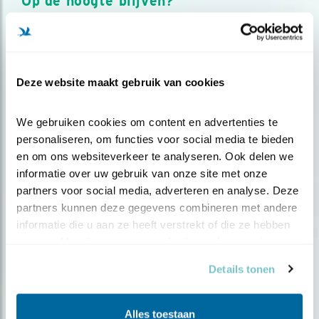
Op de hoogte blijven?
Meld je aan en ontvang nieuws, inspiratie, acties en tips
over vogels en activiteiten van Vogelbescherming.
AANMELDEN VOGELNIEUWS
Deze website maakt gebruik van cookies
Volg ons via social media
We gebruiken cookies om content en advertenties te 
personaliseren, om functies voor social media te bieden 
en om ons websiteverkeer te analyseren. Ook delen we 
informatie over uw gebruik van onze site met onze 
partners voor social media, adverteren en analyse. Deze 
partners kunnen deze gegevens combineren met andere 
informatie die u aan ze heeft verstrekt of die ze hebben 
verzameld op basis van uw gebruik van hun services.
Details tonen
Alles toestaan