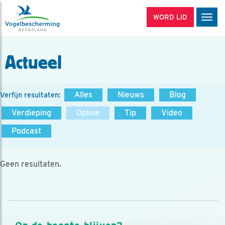
WORD LID
Men
Actueel
Alles
Nieuws
Blog
Verfijn resultaten:
Verdieping
Opinie
Tip
Video
Podcast
Geen resultaten.