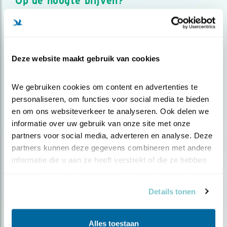
Op de hoogte blijven?
Meld je aan en ontvang nieuws, inspiratie, acties en tips
over vogels en activiteiten van Vogelbescherming.
AANMELDEN VOGELNIEUWS
Deze website maakt gebruik van cookies
Volg ons via social media
We gebruiken cookies om content en advertenties te 
personaliseren, om functies voor social media te bieden 
en om ons websiteverkeer te analyseren. Ook delen we 
informatie over uw gebruik van onze site met onze 
partners voor social media, adverteren en analyse. Deze 
partners kunnen deze gegevens combineren met andere 
informatie die u aan ze heeft verstrekt of die ze hebben 
verzameld op basis van uw gebruik van hun services.
Details tonen
Alles toestaan