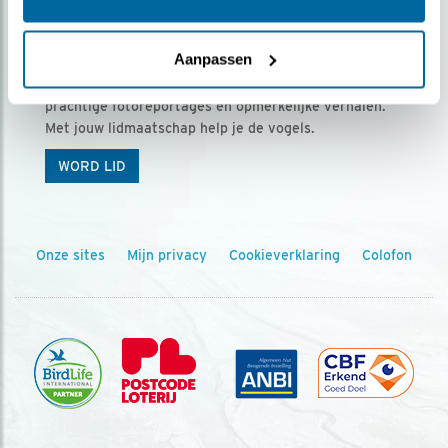
Ontvang 5 x Vogels voor € 36,00 per jaar
Aanpassen
Vogels is het tijdschrift voor onze leden, met
prachtige fotoreportages en opmerkelijke verhalen.
Met jouw lidmaatschap help je de vogels.
WORD LID
Onze sites
Mijn privacy
Cookieverklaring
Colofon