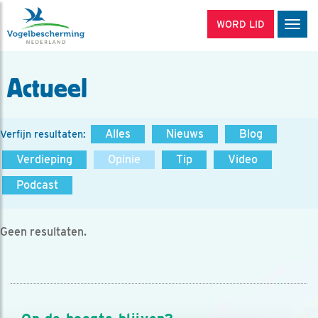
WORD LID
Men
Actueel
Alles
Nieuws
Blog
Verfijn resultaten:
Verdieping
Opinie
Tip
Video
Podcast
Geen resultaten.