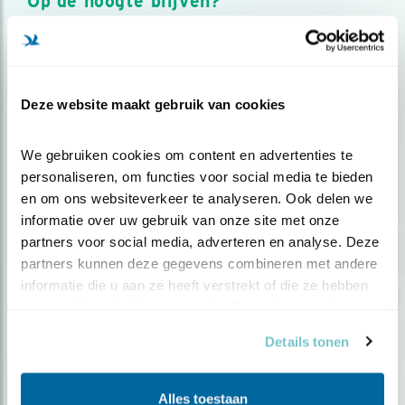
Op de hoogte blijven?
Meld je aan en ontvang nieuws, inspiratie, acties en tips
over vogels en activiteiten van Vogelbescherming.
AANMELDEN VOGELNIEUWS
Deze website maakt gebruik van cookies
Volg ons via social media
We gebruiken cookies om content en advertenties te 
personaliseren, om functies voor social media te bieden 
en om ons websiteverkeer te analyseren. Ook delen we 
informatie over uw gebruik van onze site met onze 
partners voor social media, adverteren en analyse. Deze 
partners kunnen deze gegevens combineren met andere 
informatie die u aan ze heeft verstrekt of die ze hebben 
verzameld op basis van uw gebruik van hun services.
Details tonen
Alles toestaan