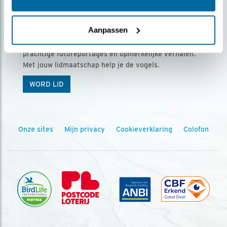
Ontvang 5 x Vogels voor € 36,00 per jaar
Aanpassen
Vogels is het tijdschrift voor onze leden, met
prachtige fotoreportages en opmerkelijke verhalen.
Met jouw lidmaatschap help je de vogels.
WORD LID
Onze sites
Mijn privacy
Cookieverklaring
Colofon