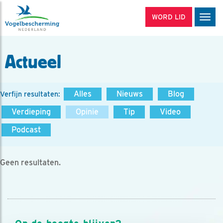
WORD LID
Men
Actueel
Alles
Nieuws
Blog
Verfijn resultaten:
Verdieping
Opinie
Tip
Video
Podcast
Geen resultaten.