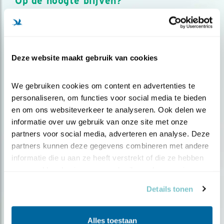
Op de hoogte blijven?
Meld je aan en ontvang nieuws, inspiratie, acties en tips
over vogels en activiteiten van Vogelbescherming.
AANMELDEN VOGELNIEUWS
Deze website maakt gebruik van cookies
Volg ons via social media
We gebruiken cookies om content en advertenties te 
personaliseren, om functies voor social media te bieden 
en om ons websiteverkeer te analyseren. Ook delen we 
informatie over uw gebruik van onze site met onze 
partners voor social media, adverteren en analyse. Deze 
partners kunnen deze gegevens combineren met andere 
informatie die u aan ze heeft verstrekt of die ze hebben 
verzameld op basis van uw gebruik van hun services.
Details tonen
Alles toestaan