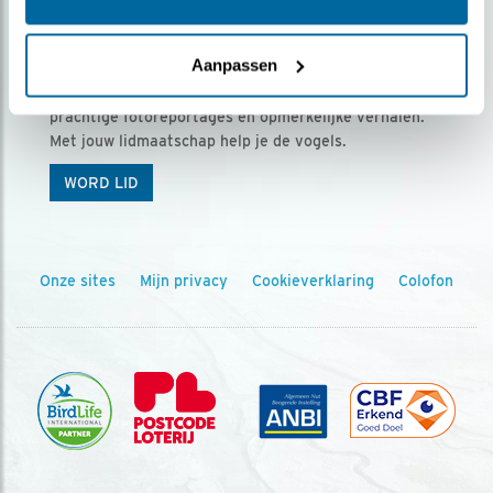
Ontvang 5 x Vogels voor € 36,00 per jaar
Aanpassen
Vogels is het tijdschrift voor onze leden, met
prachtige fotoreportages en opmerkelijke verhalen.
Met jouw lidmaatschap help je de vogels.
WORD LID
Onze sites
Mijn privacy
Cookieverklaring
Colofon