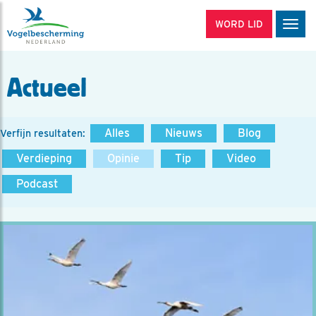
WORD LID
Men
Actueel
Alles
Nieuws
Blog
Verfijn resultaten:
Verdieping
Opinie
Tip
Video
Podcast