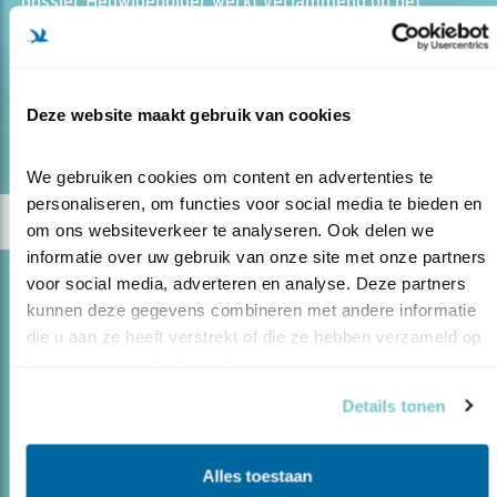
dossier Hedwigepolder werkt verlammend op het
Nederlandse natuurbeleid. Uiteindelijk heeft 'Brussel'
afged..
Deze website maakt gebruik van cookies
lees meer
We gebruiken cookies om content en advertenties te 
personaliseren, om functies voor social media te bieden en 
om ons websiteverkeer te analyseren. Ook delen we 
informatie over uw gebruik van onze site met onze partners 
voor social media, adverteren en analyse. Deze partners 
Opinie
kunnen deze gegevens combineren met andere informatie 
GASWINNING OP TERSCHELLING UIT DEN
die u aan ze heeft verstrekt of die ze hebben verzameld op 
BOZE
basis van uw gebruik van hun services.
23.02.15
De plannen voor het winnen van gas op en
Details tonen
rond Terschelling zijn voor Vogelbescherming
onaanvaardbaar. De unieke ligging, de natuurlijke
rijkdom en het cultuurhistorische karakter van het
Alles toestaan