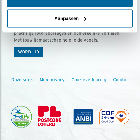
Ontvang 5 x Vogels voor € 36,00 per jaar
Aanpassen
Vogels is het tijdschrift voor onze leden, met
prachtige fotoreportages en opmerkelijke verhalen.
Met jouw lidmaatschap help je de vogels.
WORD LID
Onze sites
Mijn privacy
Cookieverklaring
Colofon