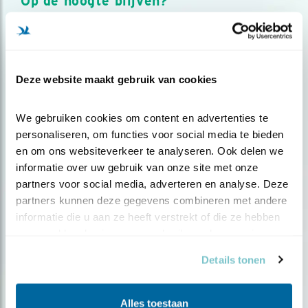
Op de hoogte blijven?
Meld je aan en ontvang nieuws, inspiratie, acties en tips
over vogels en activiteiten van Vogelbescherming.
AANMELDEN VOGELNIEUWS
Deze website maakt gebruik van cookies
Volg ons via social media
We gebruiken cookies om content en advertenties te 
personaliseren, om functies voor social media te bieden 
en om ons websiteverkeer te analyseren. Ook delen we 
informatie over uw gebruik van onze site met onze 
partners voor social media, adverteren en analyse. Deze 
partners kunnen deze gegevens combineren met andere 
informatie die u aan ze heeft verstrekt of die ze hebben 
verzameld op basis van uw gebruik van hun services.
Details tonen
Alles toestaan