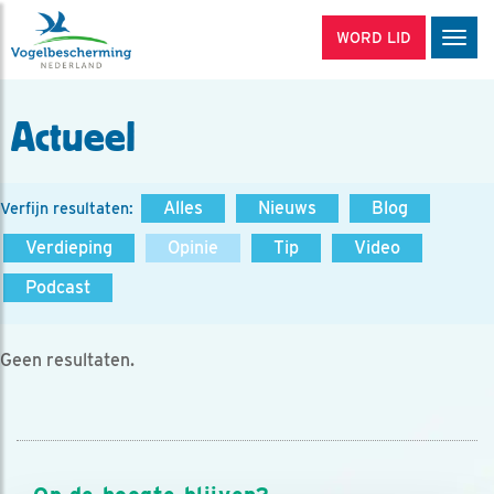
WORD LID
Men
Actueel
Alles
Nieuws
Blog
Verfijn resultaten:
Verdieping
Opinie
Tip
Video
Podcast
Geen resultaten.