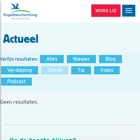
WORD LID
Men
Actueel
Alles
Nieuws
Blog
Verfijn resultaten:
Verdieping
Opinie
Tip
Video
Podcast
Geen resultaten.