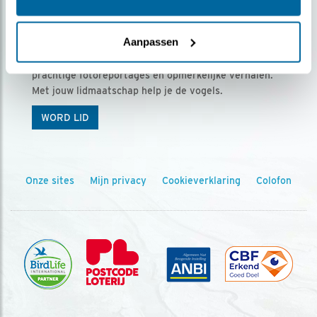
Ontvang 5 x Vogels voor € 36,00 per jaar
Aanpassen
Vogels is het tijdschrift voor onze leden, met
prachtige fotoreportages en opmerkelijke verhalen.
Met jouw lidmaatschap help je de vogels.
WORD LID
Onze sites
Mijn privacy
Cookieverklaring
Colofon