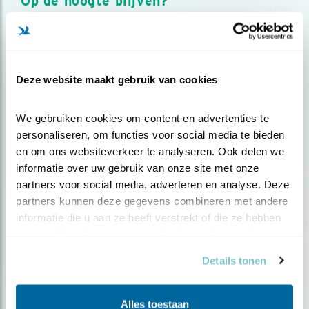
Op de hoogte blijven?
Meld je aan en ontvang nieuws, inspiratie, acties en tips
over vogels en activiteiten van Vogelbescherming.
AANMELDEN VOGELNIEUWS
Deze website maakt gebruik van cookies
Volg ons via social media
We gebruiken cookies om content en advertenties te 
personaliseren, om functies voor social media te bieden 
en om ons websiteverkeer te analyseren. Ook delen we 
informatie over uw gebruik van onze site met onze 
partners voor social media, adverteren en analyse. Deze 
partners kunnen deze gegevens combineren met andere 
informatie die u aan ze heeft verstrekt of die ze hebben 
verzameld op basis van uw gebruik van hun services.
Details tonen
Alles toestaan