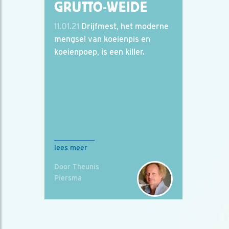
GRUTTO-WEIDE
11.01.21
Drijfmest, het moderne
mengsel van koeienpis en
koeienpoep, is een killer.
lees meer
Door Theunis
Piersma