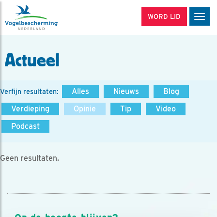
WORD LID
Men
Actueel
Alles
Nieuws
Blog
Verfijn resultaten:
Verdieping
Opinie
Tip
Video
Podcast
Geen resultaten.