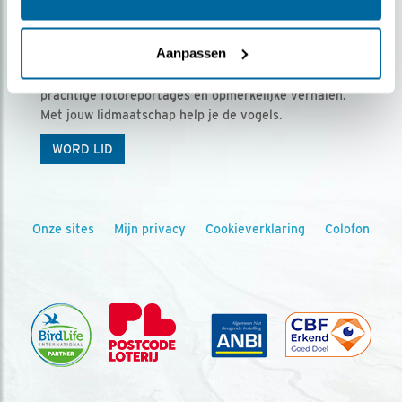
Ontvang 5 x Vogels voor € 36,00 per jaar
Aanpassen
Vogels is het tijdschrift voor onze leden, met
prachtige fotoreportages en opmerkelijke verhalen.
Met jouw lidmaatschap help je de vogels.
WORD LID
Onze sites
Mijn privacy
Cookieverklaring
Colofon