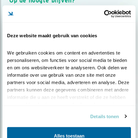
Op de hoogte blijven?
Meld je aan en ontvang nieuws, inspiratie, acties en tips
over vogels en activiteiten van Vogelbescherming.
AANMELDEN VOGELNIEUWS
Deze website maakt gebruik van cookies
Volg ons via social media
We gebruiken cookies om content en advertenties te 
personaliseren, om functies voor social media te bieden 
en om ons websiteverkeer te analyseren. Ook delen we 
informatie over uw gebruik van onze site met onze 
partners voor social media, adverteren en analyse. Deze 
partners kunnen deze gegevens combineren met andere 
informatie die u aan ze heeft verstrekt of die ze hebben 
verzameld op basis van uw gebruik van hun services.
Details tonen
Alles toestaan