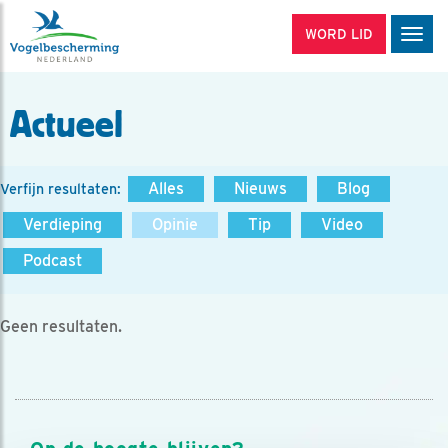
WORD LID
Men
Actueel
Alles
Nieuws
Blog
Verfijn resultaten:
Verdieping
Opinie
Tip
Video
Podcast
Geen resultaten.