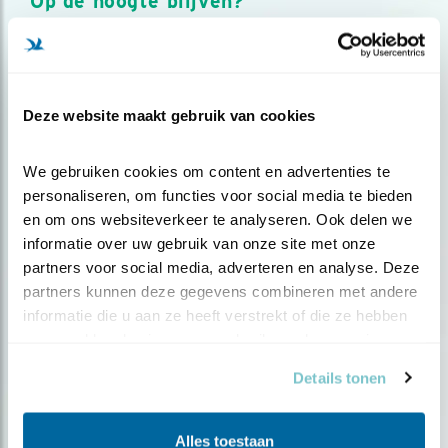
Op de hoogte blijven?
Meld je aan en ontvang nieuws, inspiratie, acties en tips
over vogels en activiteiten van Vogelbescherming.
AANMELDEN VOGELNIEUWS
Deze website maakt gebruik van cookies
Volg ons via social media
We gebruiken cookies om content en advertenties te 
personaliseren, om functies voor social media te bieden 
en om ons websiteverkeer te analyseren. Ook delen we 
informatie over uw gebruik van onze site met onze 
partners voor social media, adverteren en analyse. Deze 
partners kunnen deze gegevens combineren met andere 
informatie die u aan ze heeft verstrekt of die ze hebben 
verzameld op basis van uw gebruik van hun services.
Details tonen
Alles toestaan