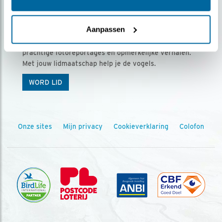
Ontvang 5 x Vogels voor € 36,00 per jaar
Aanpassen
Vogels is het tijdschrift voor onze leden, met
prachtige fotoreportages en opmerkelijke verhalen.
Met jouw lidmaatschap help je de vogels.
WORD LID
Onze sites
Mijn privacy
Cookieverklaring
Colofon