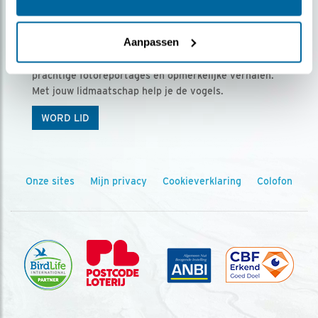
Ontvang 5 x Vogels voor € 36,00 per jaar
Aanpassen
Vogels is het tijdschrift voor onze leden, met
prachtige fotoreportages en opmerkelijke verhalen.
Met jouw lidmaatschap help je de vogels.
WORD LID
Onze sites
Mijn privacy
Cookieverklaring
Colofon