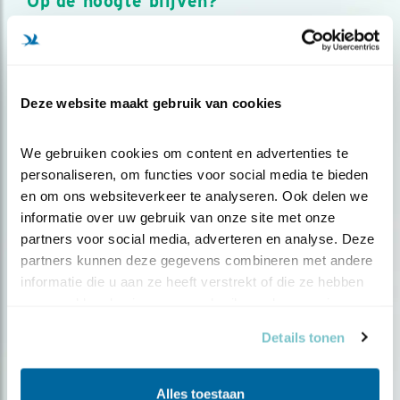
Op de hoogte blijven?
Meld je aan en ontvang nieuws, inspiratie, acties en tips
over vogels en activiteiten van Vogelbescherming.
AANMELDEN VOGELNIEUWS
Deze website maakt gebruik van cookies
Volg ons via social media
We gebruiken cookies om content en advertenties te 
personaliseren, om functies voor social media te bieden 
en om ons websiteverkeer te analyseren. Ook delen we 
informatie over uw gebruik van onze site met onze 
partners voor social media, adverteren en analyse. Deze 
partners kunnen deze gegevens combineren met andere 
informatie die u aan ze heeft verstrekt of die ze hebben 
verzameld op basis van uw gebruik van hun services.
Details tonen
Alles toestaan