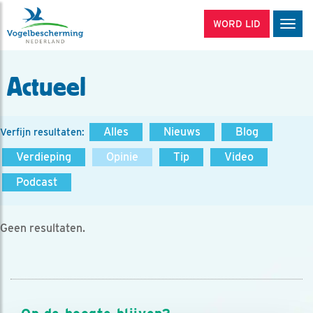
WORD LID
Men
Actueel
Alles
Nieuws
Blog
Verfijn resultaten:
Verdieping
Opinie
Tip
Video
Podcast
Geen resultaten.