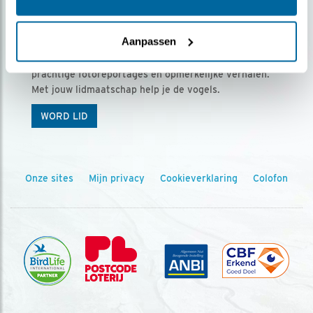
Ontvang 5 x Vogels voor € 36,00 per jaar
Aanpassen
Vogels is het tijdschrift voor onze leden, met
prachtige fotoreportages en opmerkelijke verhalen.
Met jouw lidmaatschap help je de vogels.
WORD LID
Onze sites
Mijn privacy
Cookieverklaring
Colofon