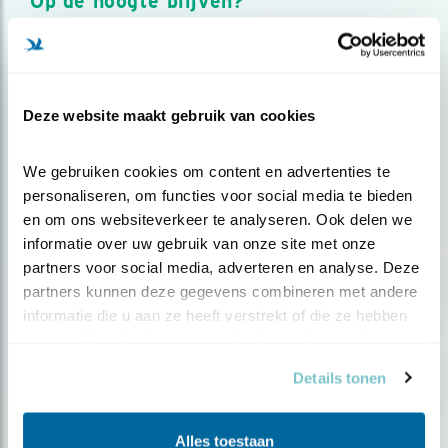
Op de hoogte blijven?
Meld je aan en ontvang nieuws, inspiratie, acties en tips
over vogels en activiteiten van Vogelbescherming.
AANMELDEN VOGELNIEUWS
Deze website maakt gebruik van cookies
Volg ons via social media
We gebruiken cookies om content en advertenties te 
personaliseren, om functies voor social media te bieden 
en om ons websiteverkeer te analyseren. Ook delen we 
informatie over uw gebruik van onze site met onze 
partners voor social media, adverteren en analyse. Deze 
partners kunnen deze gegevens combineren met andere 
informatie die u aan ze heeft verstrekt of die ze hebben 
verzameld op basis van uw gebruik van hun services.
Details tonen
Alles toestaan