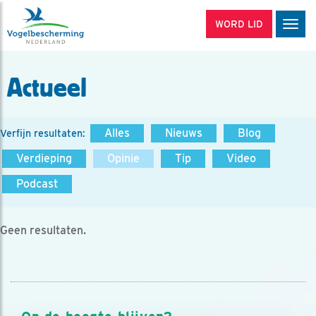
WORD LID
Men
Actueel
Alles
Nieuws
Blog
Verfijn resultaten:
Verdieping
Opinie
Tip
Video
Podcast
Geen resultaten.