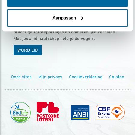
Ontvang 5 x Vogels voor € 36,00 per jaar
Aanpassen
Vogels is het tijdschrift voor onze leden, met
prachtige fotoreportages en opmerkelijke verhalen.
Met jouw lidmaatschap help je de vogels.
WORD LID
Onze sites
Mijn privacy
Cookieverklaring
Colofon