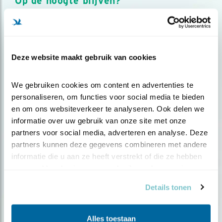
Op de hoogte blijven?
Meld je aan en ontvang nieuws, inspiratie, acties en tips
over vogels en activiteiten van Vogelbescherming.
AANMELDEN VOGELNIEUWS
Deze website maakt gebruik van cookies
Volg ons via social media
We gebruiken cookies om content en advertenties te 
personaliseren, om functies voor social media te bieden 
en om ons websiteverkeer te analyseren. Ook delen we 
informatie over uw gebruik van onze site met onze 
partners voor social media, adverteren en analyse. Deze 
partners kunnen deze gegevens combineren met andere 
informatie die u aan ze heeft verstrekt of die ze hebben 
verzameld op basis van uw gebruik van hun services.
Details tonen
Alles toestaan