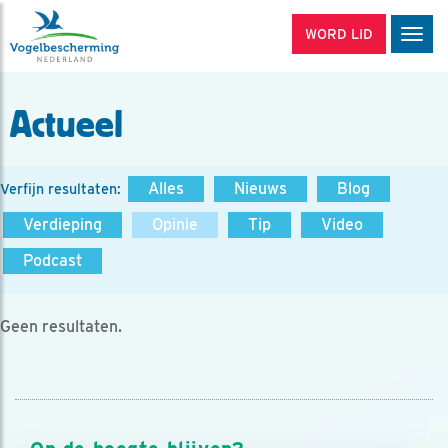
WORD LID
Men
Actueel
Alles
Nieuws
Blog
Verfijn resultaten:
Verdieping
Opinie
Tip
Video
Podcast
Geen resultaten.