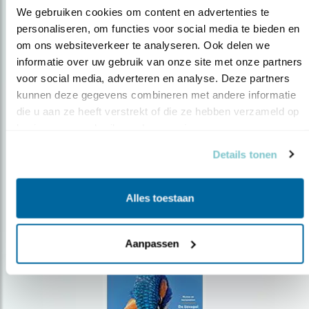
We gebruiken cookies om content en advertenties te 
personaliseren, om functies voor social media te bieden en 
om ons websiteverkeer te analyseren. Ook delen we 
Op de hoogte blijven?
informatie over uw gebruik van onze site met onze partners 
Meld je aan en ontvang nieuws, inspiratie, acties en tips
voor social media, adverteren en analyse. Deze partners 
over vogels en activiteiten van Vogelbescherming.
kunnen deze gegevens combineren met andere informatie 
die u aan ze heeft verstrekt of die ze hebben verzameld op 
AANMELDEN VOGELNIEUWS
basis van uw gebruik van hun services.
Details tonen
Volg ons via social media
Alles toestaan
Aanpassen