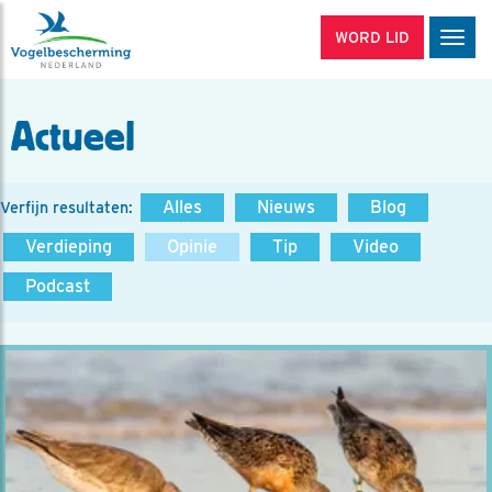
WORD LID
Men
Actueel
Alles
Nieuws
Blog
Verfijn resultaten:
Verdieping
Opinie
Tip
Video
Podcast