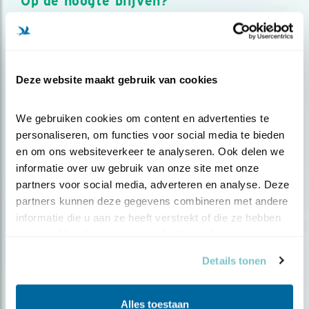
Op de hoogte blijven?
Meld je aan en ontvang nieuws, inspiratie, acties en tips
over vogels en activiteiten van Vogelbescherming.
AANMELDEN VOGELNIEUWS
Deze website maakt gebruik van cookies
Volg ons via social media
We gebruiken cookies om content en advertenties te 
personaliseren, om functies voor social media te bieden 
en om ons websiteverkeer te analyseren. Ook delen we 
informatie over uw gebruik van onze site met onze 
partners voor social media, adverteren en analyse. Deze 
partners kunnen deze gegevens combineren met andere 
informatie die u aan ze heeft verstrekt of die ze hebben 
verzameld op basis van uw gebruik van hun services.
Details tonen
Alles toestaan