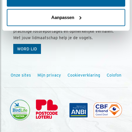
Ontvang 5 x Vogels voor € 36,00 per jaar
Aanpassen
Vogels is het tijdschrift voor onze leden, met
prachtige fotoreportages en opmerkelijke verhalen.
Met jouw lidmaatschap help je de vogels.
WORD LID
Onze sites
Mijn privacy
Cookieverklaring
Colofon