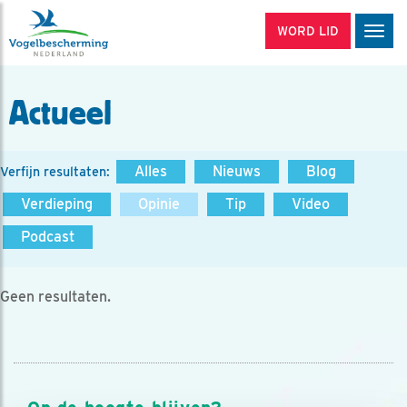
WORD LID
Men
Actueel
Alles
Nieuws
Blog
Verfijn resultaten:
Verdieping
Opinie
Tip
Video
Podcast
Geen resultaten.