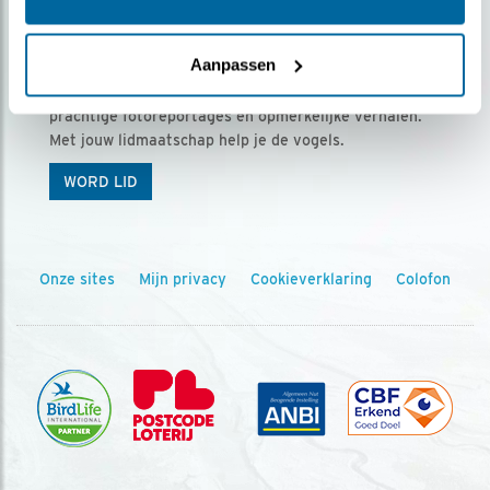
Ontvang 5 x Vogels voor € 36,00 per jaar
Aanpassen
Vogels is het tijdschrift voor onze leden, met
prachtige fotoreportages en opmerkelijke verhalen.
Met jouw lidmaatschap help je de vogels.
WORD LID
Onze sites
Mijn privacy
Cookieverklaring
Colofon