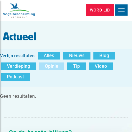
WORD LID
Men
Actueel
Alles
Nieuws
Blog
Verfijn resultaten:
Verdieping
Opinie
Tip
Video
Podcast
Geen resultaten.