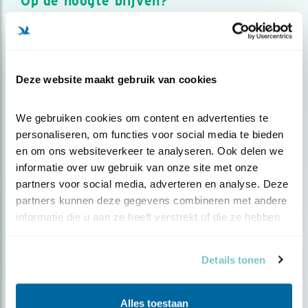
Op de hoogte blijven?
Meld je aan en ontvang nieuws, inspiratie, acties en tips
over vogels en activiteiten van Vogelbescherming.
AANMELDEN VOGELNIEUWS
Deze website maakt gebruik van cookies
Volg ons via social media
We gebruiken cookies om content en advertenties te 
personaliseren, om functies voor social media te bieden 
en om ons websiteverkeer te analyseren. Ook delen we 
informatie over uw gebruik van onze site met onze 
partners voor social media, adverteren en analyse. Deze 
partners kunnen deze gegevens combineren met andere 
informatie die u aan ze heeft verstrekt of die ze hebben 
verzameld op basis van uw gebruik van hun services.
Details tonen
Alles toestaan