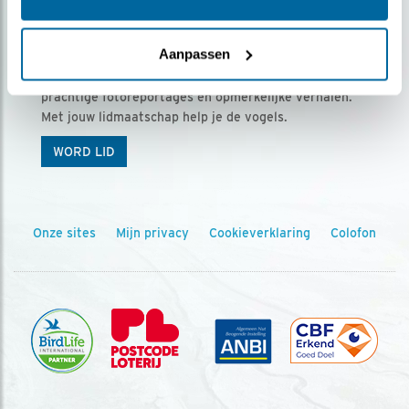
Ontvang 5 x Vogels voor € 36,00 per jaar
Aanpassen
Vogels is het tijdschrift voor onze leden, met
prachtige fotoreportages en opmerkelijke verhalen.
Met jouw lidmaatschap help je de vogels.
WORD LID
Onze sites
Mijn privacy
Cookieverklaring
Colofon