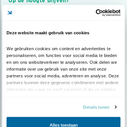
Op de hoogte blijven?
Meld je aan en ontvang nieuws, inspiratie, acties en tips
over vogels en activiteiten van Vogelbescherming.
AANMELDEN VOGELNIEUWS
Deze website maakt gebruik van cookies
Volg ons via social media
We gebruiken cookies om content en advertenties te 
personaliseren, om functies voor social media te bieden 
en om ons websiteverkeer te analyseren. Ook delen we 
informatie over uw gebruik van onze site met onze 
partners voor social media, adverteren en analyse. Deze 
partners kunnen deze gegevens combineren met andere 
informatie die u aan ze heeft verstrekt of die ze hebben 
verzameld op basis van uw gebruik van hun services.
Details tonen
Alles toestaan