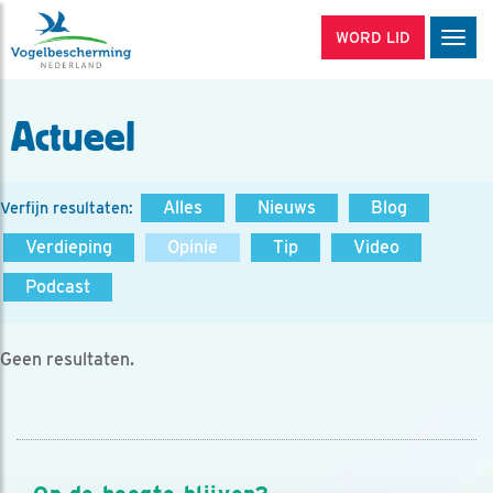
WORD LID
Men
Actueel
Alles
Nieuws
Blog
Verfijn resultaten:
Verdieping
Opinie
Tip
Video
Podcast
Geen resultaten.