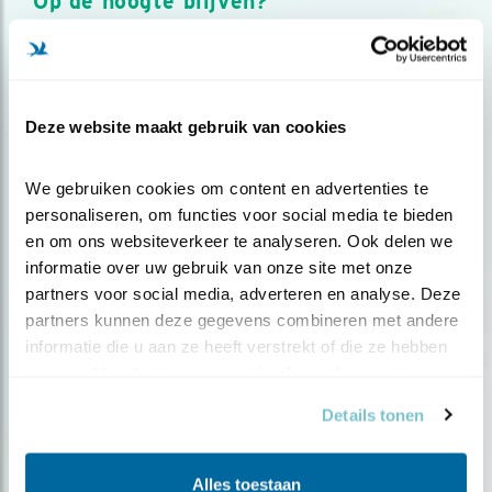
Op de hoogte blijven?
Meld je aan en ontvang nieuws, inspiratie, acties en tips
over vogels en activiteiten van Vogelbescherming.
AANMELDEN VOGELNIEUWS
Deze website maakt gebruik van cookies
Volg ons via social media
We gebruiken cookies om content en advertenties te 
personaliseren, om functies voor social media te bieden 
en om ons websiteverkeer te analyseren. Ook delen we 
informatie over uw gebruik van onze site met onze 
partners voor social media, adverteren en analyse. Deze 
partners kunnen deze gegevens combineren met andere 
informatie die u aan ze heeft verstrekt of die ze hebben 
verzameld op basis van uw gebruik van hun services.
Details tonen
Alles toestaan