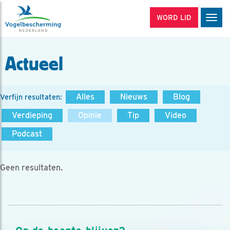
WORD LID
Men
Actueel
Alles
Nieuws
Blog
Verfijn resultaten:
Verdieping
Opinie
Tip
Video
Podcast
Geen resultaten.