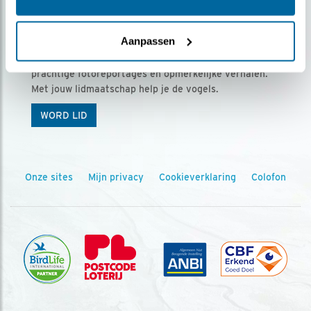
Ontvang 5 x Vogels voor € 36,00 per jaar
Aanpassen
Vogels is het tijdschrift voor onze leden, met
prachtige fotoreportages en opmerkelijke verhalen.
Met jouw lidmaatschap help je de vogels.
WORD LID
Onze sites
Mijn privacy
Cookieverklaring
Colofon