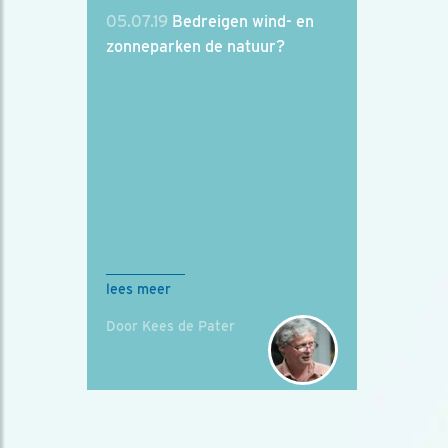
05.07.19
Bedreigen wind- en
zonneparken de natuur?
lees meer
Door Kees de Pater