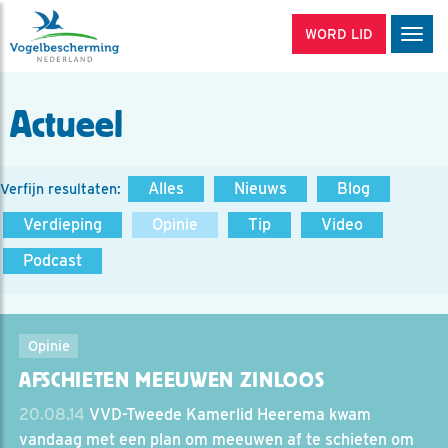
WORD LID
Men
Actueel
Alles
Nieuws
Blog
Verfijn resultaten:
Verdieping
Opinie
Tip
Video
Podcast
Opinie
AFSCHIETEN MEEUWEN ZINLOOS
20.08.14
VVD-Tweede Kamerlid Heerema kwam
vandaag met een plan om meeuwen af te schieten om