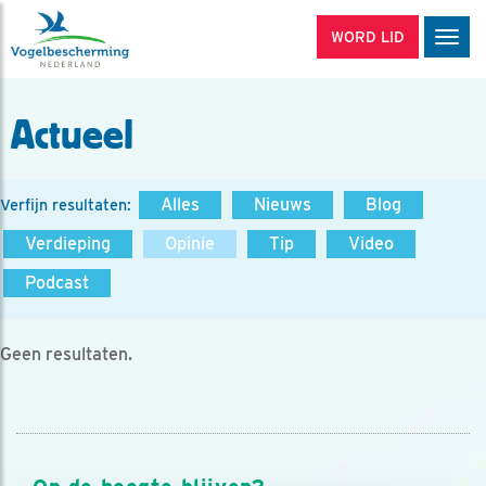
WORD LID
Men
Actueel
Alles
Nieuws
Blog
Verfijn resultaten:
Verdieping
Opinie
Tip
Video
Podcast
Geen resultaten.