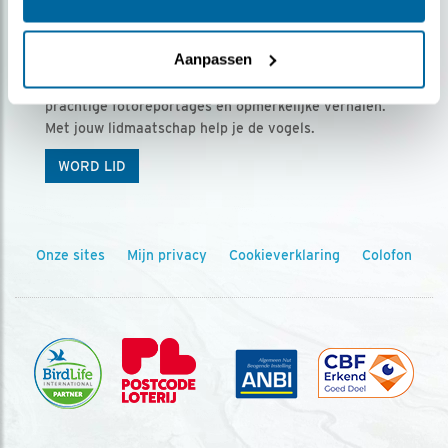
Ontvang 5 x Vogels voor € 36,00 per jaar
Aanpassen
Vogels is het tijdschrift voor onze leden, met
prachtige fotoreportages en opmerkelijke verhalen.
Met jouw lidmaatschap help je de vogels.
WORD LID
Onze sites
Mijn privacy
Cookieverklaring
Colofon