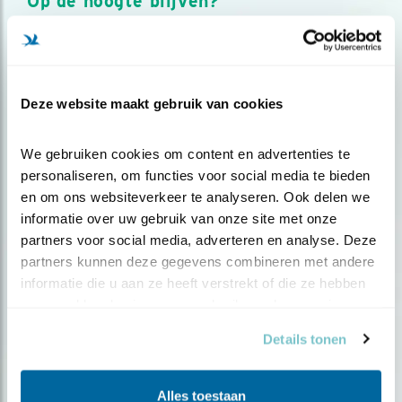
Op de hoogte blijven?
Meld je aan en ontvang nieuws, inspiratie, acties en tips
over vogels en activiteiten van Vogelbescherming.
AANMELDEN VOGELNIEUWS
Deze website maakt gebruik van cookies
Volg ons via social media
We gebruiken cookies om content en advertenties te 
personaliseren, om functies voor social media te bieden 
en om ons websiteverkeer te analyseren. Ook delen we 
informatie over uw gebruik van onze site met onze 
partners voor social media, adverteren en analyse. Deze 
partners kunnen deze gegevens combineren met andere 
informatie die u aan ze heeft verstrekt of die ze hebben 
verzameld op basis van uw gebruik van hun services.
Details tonen
Alles toestaan