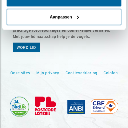
Ontvang 5 x Vogels voor € 36,00 per jaar
Aanpassen
Vogels is het tijdschrift voor onze leden, met
prachtige fotoreportages en opmerkelijke verhalen.
Met jouw lidmaatschap help je de vogels.
WORD LID
Onze sites
Mijn privacy
Cookieverklaring
Colofon