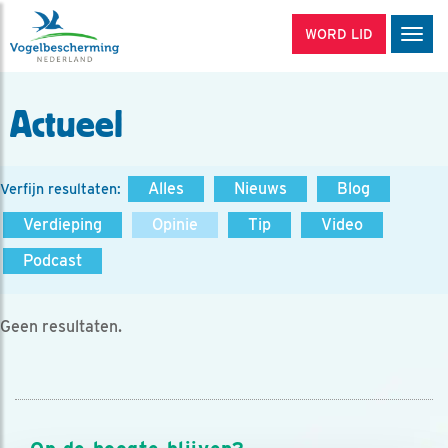
WORD LID
Men
Actueel
Alles
Nieuws
Blog
Verfijn resultaten:
Verdieping
Opinie
Tip
Video
Podcast
Geen resultaten.