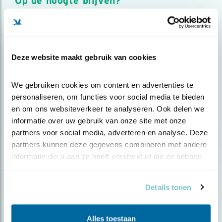
Op de hoogte blijven?
Meld je aan en ontvang nieuws, inspiratie, acties en tips
over vogels en activiteiten van Vogelbescherming.
AANMELDEN VOGELNIEUWS
Deze website maakt gebruik van cookies
Volg ons via social media
We gebruiken cookies om content en advertenties te 
personaliseren, om functies voor social media te bieden 
en om ons websiteverkeer te analyseren. Ook delen we 
informatie over uw gebruik van onze site met onze 
partners voor social media, adverteren en analyse. Deze 
partners kunnen deze gegevens combineren met andere 
informatie die u aan ze heeft verstrekt of die ze hebben 
verzameld op basis van uw gebruik van hun services.
Details tonen
Alles toestaan