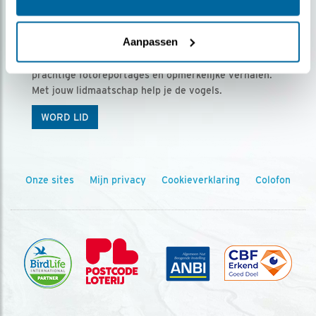
Ontvang 5 x Vogels voor € 36,00 per jaar
Aanpassen
Vogels is het tijdschrift voor onze leden, met
prachtige fotoreportages en opmerkelijke verhalen.
Met jouw lidmaatschap help je de vogels.
WORD LID
Onze sites
Mijn privacy
Cookieverklaring
Colofon