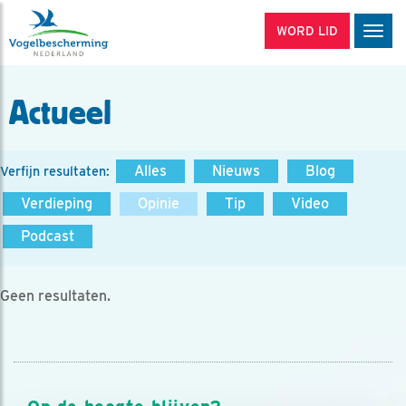
WORD LID
Men
Actueel
Alles
Nieuws
Blog
Verfijn resultaten:
Verdieping
Opinie
Tip
Video
Podcast
Geen resultaten.