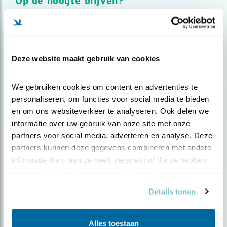
Op de hoogte blijven?
Meld je aan en ontvang nieuws, inspiratie, acties en tips
over vogels en activiteiten van Vogelbescherming.
AANMELDEN VOGELNIEUWS
Deze website maakt gebruik van cookies
Volg ons via social media
We gebruiken cookies om content en advertenties te 
personaliseren, om functies voor social media te bieden 
en om ons websiteverkeer te analyseren. Ook delen we 
informatie over uw gebruik van onze site met onze 
partners voor social media, adverteren en analyse. Deze 
partners kunnen deze gegevens combineren met andere 
informatie die u aan ze heeft verstrekt of die ze hebben 
verzameld op basis van uw gebruik van hun services.
Details tonen
Alles toestaan