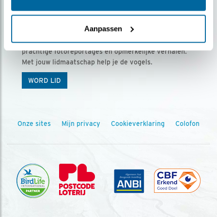
Ontvang 5 x Vogels voor € 36,00 per jaar
Aanpassen
Vogels is het tijdschrift voor onze leden, met
prachtige fotoreportages en opmerkelijke verhalen.
Met jouw lidmaatschap help je de vogels.
WORD LID
Onze sites
Mijn privacy
Cookieverklaring
Colofon