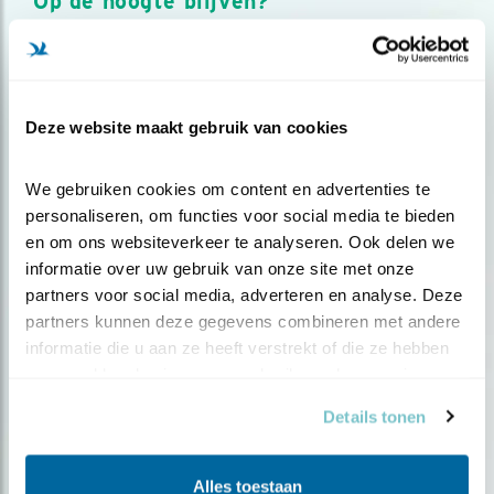
Op de hoogte blijven?
Meld je aan en ontvang nieuws, inspiratie, acties en tips
over vogels en activiteiten van Vogelbescherming.
AANMELDEN VOGELNIEUWS
Deze website maakt gebruik van cookies
Volg ons via social media
We gebruiken cookies om content en advertenties te 
personaliseren, om functies voor social media te bieden 
en om ons websiteverkeer te analyseren. Ook delen we 
informatie over uw gebruik van onze site met onze 
partners voor social media, adverteren en analyse. Deze 
partners kunnen deze gegevens combineren met andere 
informatie die u aan ze heeft verstrekt of die ze hebben 
verzameld op basis van uw gebruik van hun services.
Details tonen
Alles toestaan