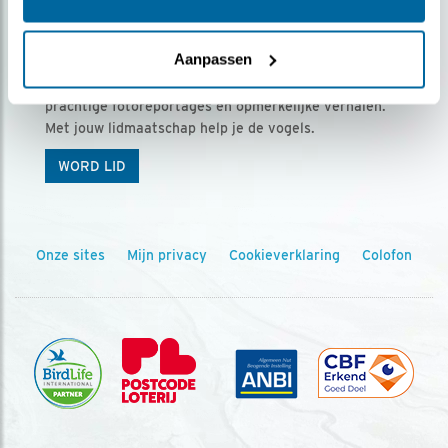
Ontvang 5 x Vogels voor € 36,00 per jaar
Aanpassen
Vogels is het tijdschrift voor onze leden, met
prachtige fotoreportages en opmerkelijke verhalen.
Met jouw lidmaatschap help je de vogels.
WORD LID
Onze sites
Mijn privacy
Cookieverklaring
Colofon