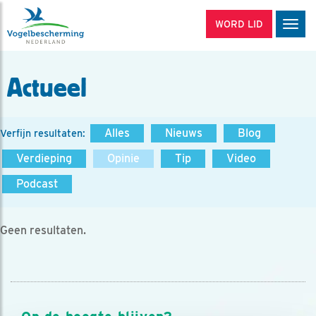
WORD LID
Men
Actueel
Alles
Nieuws
Blog
Verfijn resultaten:
Verdieping
Opinie
Tip
Video
Podcast
Geen resultaten.