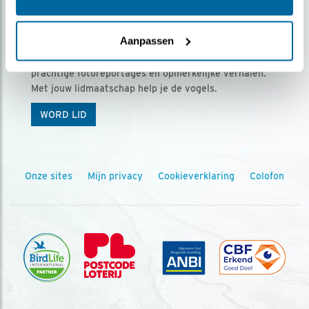
Ontvang 5 x Vogels voor € 36,00 per jaar
Aanpassen
Vogels is het tijdschrift voor onze leden, met
prachtige fotoreportages en opmerkelijke verhalen.
Met jouw lidmaatschap help je de vogels.
WORD LID
Onze sites
Mijn privacy
Cookieverklaring
Colofon