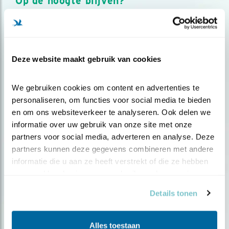
Op de hoogte blijven?
Meld je aan en ontvang nieuws, inspiratie, acties en tips
over vogels en activiteiten van Vogelbescherming.
AANMELDEN VOGELNIEUWS
Deze website maakt gebruik van cookies
Volg ons via social media
We gebruiken cookies om content en advertenties te 
personaliseren, om functies voor social media te bieden 
en om ons websiteverkeer te analyseren. Ook delen we 
informatie over uw gebruik van onze site met onze 
partners voor social media, adverteren en analyse. Deze 
partners kunnen deze gegevens combineren met andere 
informatie die u aan ze heeft verstrekt of die ze hebben 
verzameld op basis van uw gebruik van hun services.
Details tonen
Alles toestaan