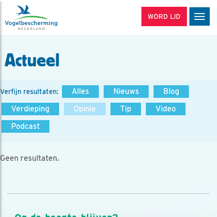
WORD LID
Men
Actueel
Alles
Nieuws
Blog
Verfijn resultaten:
Verdieping
Opinie
Tip
Video
Podcast
Geen resultaten.