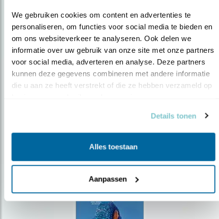
We gebruiken cookies om content en advertenties te 
personaliseren, om functies voor social media te bieden en 
om ons websiteverkeer te analyseren. Ook delen we 
Op de hoogte blijven?
informatie over uw gebruik van onze site met onze partners 
voor social media, adverteren en analyse. Deze partners 
Meld je aan en ontvang nieuws, inspiratie, acties en tips
kunnen deze gegevens combineren met andere informatie 
over vogels en activiteiten van Vogelbescherming.
die u aan ze heeft verstrekt of die ze hebben verzameld op 
AANMELDEN VOGELNIEUWS
basis van uw gebruik van hun services.
Details tonen
Volg ons via social media
Alles toestaan
Aanpassen