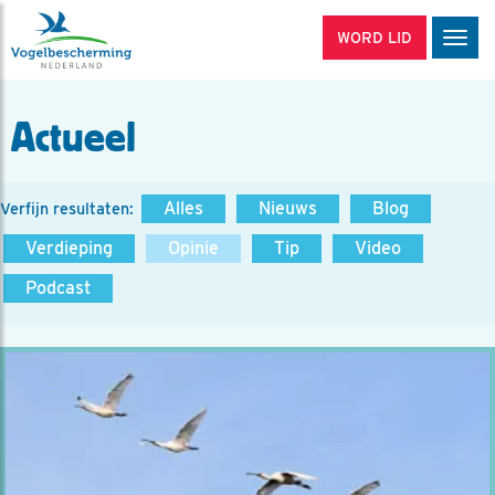
WORD LID
Men
Actueel
Alles
Nieuws
Blog
Verfijn resultaten:
Verdieping
Opinie
Tip
Video
Podcast