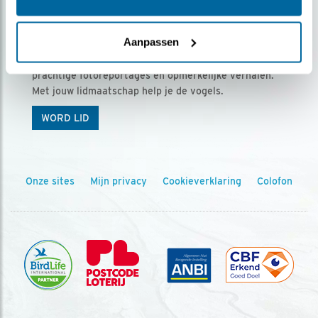
Ontvang 5 x Vogels voor € 36,00 per jaar
Aanpassen
Vogels is het tijdschrift voor onze leden, met
prachtige fotoreportages en opmerkelijke verhalen.
Met jouw lidmaatschap help je de vogels.
WORD LID
Onze sites
Mijn privacy
Cookieverklaring
Colofon