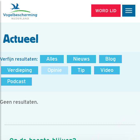
WORD LID
Men
Actueel
Alles
Nieuws
Blog
Verfijn resultaten:
Verdieping
Opinie
Tip
Video
Podcast
Geen resultaten.