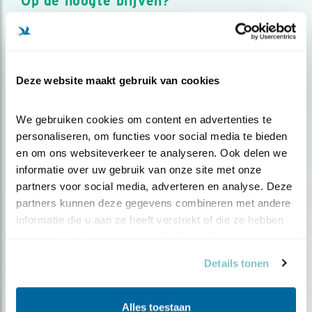
Op de hoogte blijven?
Meld je aan en ontvang nieuws, inspiratie, acties en tips
over vogels en activiteiten van Vogelbescherming.
AANMELDEN VOGELNIEUWS
Deze website maakt gebruik van cookies
Volg ons via social media
We gebruiken cookies om content en advertenties te 
personaliseren, om functies voor social media te bieden 
en om ons websiteverkeer te analyseren. Ook delen we 
informatie over uw gebruik van onze site met onze 
partners voor social media, adverteren en analyse. Deze 
partners kunnen deze gegevens combineren met andere 
informatie die u aan ze heeft verstrekt of die ze hebben 
verzameld op basis van uw gebruik van hun services.
Details tonen
Alles toestaan