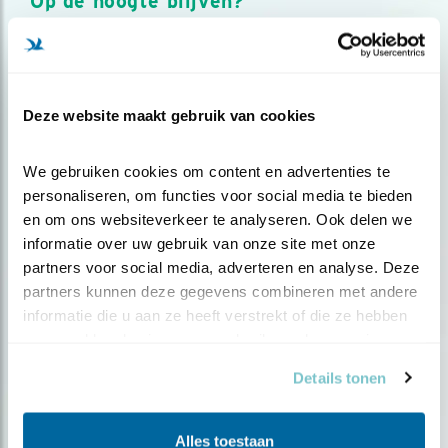
Op de hoogte blijven?
Meld je aan en ontvang nieuws, inspiratie, acties en tips
over vogels en activiteiten van Vogelbescherming.
AANMELDEN VOGELNIEUWS
Deze website maakt gebruik van cookies
Volg ons via social media
We gebruiken cookies om content en advertenties te 
personaliseren, om functies voor social media te bieden 
en om ons websiteverkeer te analyseren. Ook delen we 
informatie over uw gebruik van onze site met onze 
partners voor social media, adverteren en analyse. Deze 
partners kunnen deze gegevens combineren met andere 
informatie die u aan ze heeft verstrekt of die ze hebben 
verzameld op basis van uw gebruik van hun services.
Details tonen
Alles toestaan