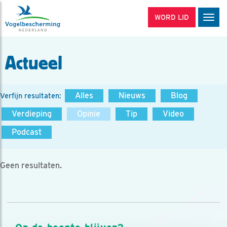
WORD LID
Men
Actueel
Alles
Nieuws
Blog
Verfijn resultaten:
Verdieping
Opinie
Tip
Video
Podcast
Geen resultaten.