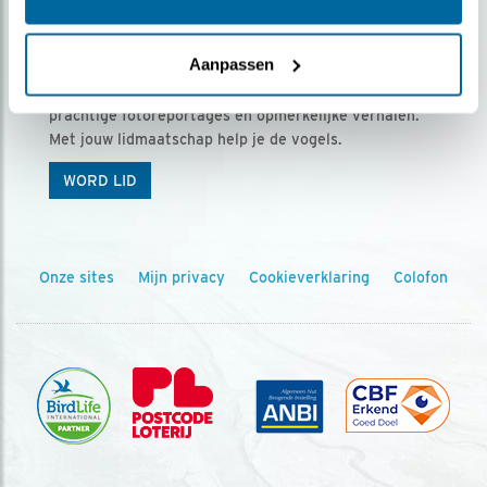
Ontvang 5 x Vogels voor € 36,00 per jaar
Aanpassen
Vogels is het tijdschrift voor onze leden, met
prachtige fotoreportages en opmerkelijke verhalen.
Met jouw lidmaatschap help je de vogels.
WORD LID
Onze sites
Mijn privacy
Cookieverklaring
Colofon