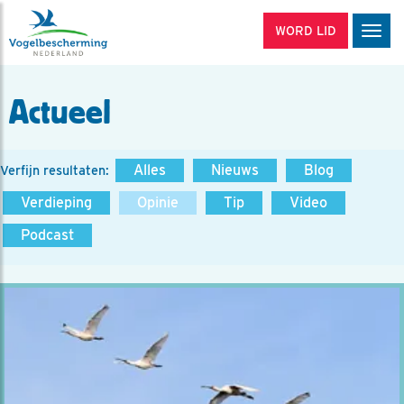
WORD LID
Men
Actueel
Alles
Nieuws
Blog
Verfijn resultaten:
Verdieping
Opinie
Tip
Video
Podcast