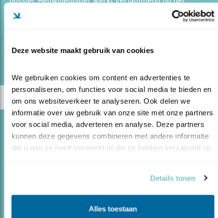
dossier Hedwigepolder werkt verlammend op het
Nederlandse natuurbeleid. Uiteindelijk heeft 'Brussel'
afged..
Deze website maakt gebruik van cookies
lees meer
We gebruiken cookies om content en advertenties te 
personaliseren, om functies voor social media te bieden en 
om ons websiteverkeer te analyseren. Ook delen we 
informatie over uw gebruik van onze site met onze partners 
voor social media, adverteren en analyse. Deze partners 
Opinie
kunnen deze gegevens combineren met andere informatie 
GASWINNING OP TERSCHELLING UIT DEN
die u aan ze heeft verstrekt of die ze hebben verzameld op 
BOZE
basis van uw gebruik van hun services.
23.02.15
De plannen voor het winnen van gas op en
Details tonen
rond Terschelling zijn voor Vogelbescherming
onaanvaardbaar. De unieke ligging, de natuurlijke
rijkdom en het cultuurhistorische karakter van het
Alles toestaan