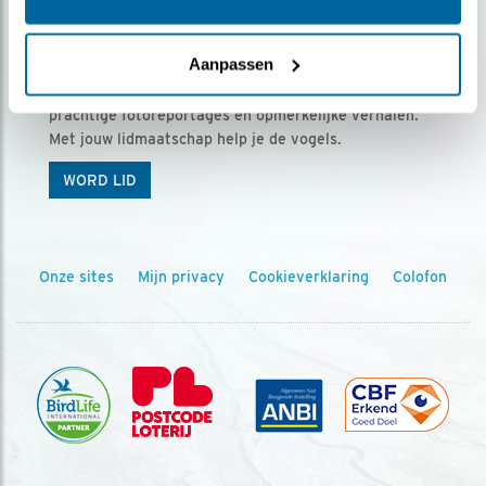
Ontvang 5 x Vogels voor € 36,00 per jaar
Aanpassen
Vogels is het tijdschrift voor onze leden, met
prachtige fotoreportages en opmerkelijke verhalen.
Met jouw lidmaatschap help je de vogels.
WORD LID
Onze sites
Mijn privacy
Cookieverklaring
Colofon