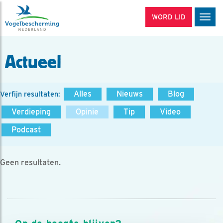
WORD LID
Men
Actueel
Alles
Nieuws
Blog
Verfijn resultaten:
Verdieping
Opinie
Tip
Video
Podcast
Geen resultaten.