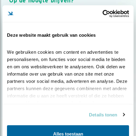
Op de hoogte blijven?
Meld je aan en ontvang nieuws, inspiratie, acties en tips
over vogels en activiteiten van Vogelbescherming.
AANMELDEN VOGELNIEUWS
Deze website maakt gebruik van cookies
Volg ons via social media
We gebruiken cookies om content en advertenties te 
personaliseren, om functies voor social media te bieden 
en om ons websiteverkeer te analyseren. Ook delen we 
informatie over uw gebruik van onze site met onze 
partners voor social media, adverteren en analyse. Deze 
partners kunnen deze gegevens combineren met andere 
informatie die u aan ze heeft verstrekt of die ze hebben 
verzameld op basis van uw gebruik van hun services.
Details tonen
Alles toestaan