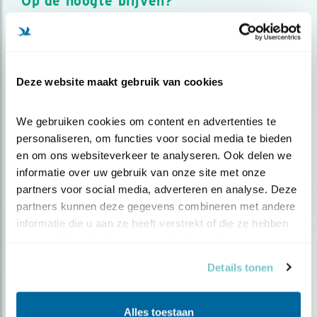
Op de hoogte blijven?
Meld je aan en ontvang nieuws, inspiratie, acties en tips
over vogels en activiteiten van Vogelbescherming.
AANMELDEN VOGELNIEUWS
Deze website maakt gebruik van cookies
Volg ons via social media
We gebruiken cookies om content en advertenties te 
personaliseren, om functies voor social media te bieden 
en om ons websiteverkeer te analyseren. Ook delen we 
informatie over uw gebruik van onze site met onze 
partners voor social media, adverteren en analyse. Deze 
partners kunnen deze gegevens combineren met andere 
informatie die u aan ze heeft verstrekt of die ze hebben 
verzameld op basis van uw gebruik van hun services.
Details tonen
Alles toestaan