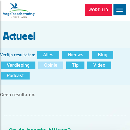
WORD LID
Men
Actueel
Alles
Nieuws
Blog
Verfijn resultaten:
Verdieping
Opinie
Tip
Video
Podcast
Geen resultaten.