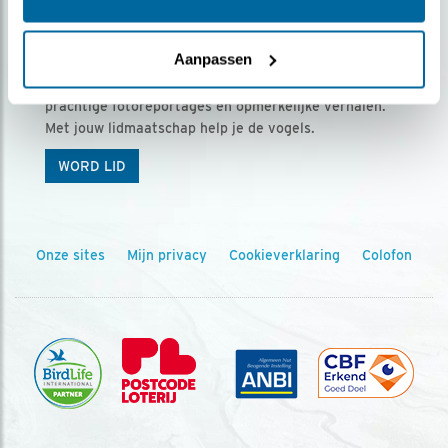
Ontvang 5 x Vogels voor € 36,00 per jaar
Aanpassen
Vogels is het tijdschrift voor onze leden, met
prachtige fotoreportages en opmerkelijke verhalen.
Met jouw lidmaatschap help je de vogels.
WORD LID
Onze sites
Mijn privacy
Cookieverklaring
Colofon