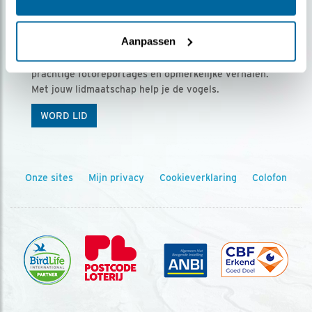
Ontvang 5 x Vogels voor € 36,00 per jaar
Aanpassen
Vogels is het tijdschrift voor onze leden, met
prachtige fotoreportages en opmerkelijke verhalen.
Met jouw lidmaatschap help je de vogels.
WORD LID
Onze sites
Mijn privacy
Cookieverklaring
Colofon