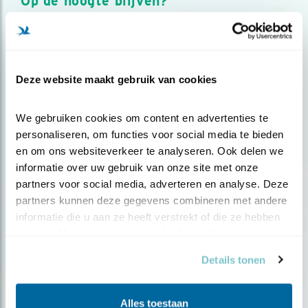
Op de hoogte blijven?
Meld je aan en ontvang nieuws, inspiratie, acties en tips
over vogels en activiteiten van Vogelbescherming.
AANMELDEN VOGELNIEUWS
Deze website maakt gebruik van cookies
Volg ons via social media
We gebruiken cookies om content en advertenties te 
personaliseren, om functies voor social media te bieden 
en om ons websiteverkeer te analyseren. Ook delen we 
informatie over uw gebruik van onze site met onze 
partners voor social media, adverteren en analyse. Deze 
partners kunnen deze gegevens combineren met andere 
informatie die u aan ze heeft verstrekt of die ze hebben 
verzameld op basis van uw gebruik van hun services.
Details tonen
Alles toestaan