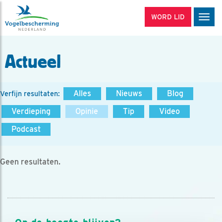
WORD LID
Men
Actueel
Alles
Nieuws
Blog
Verfijn resultaten:
Verdieping
Opinie
Tip
Video
Podcast
Geen resultaten.