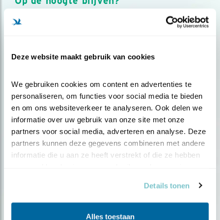
Op de hoogte blijven?
Meld je aan en ontvang nieuws, inspiratie, acties en tips
over vogels en activiteiten van Vogelbescherming.
AANMELDEN VOGELNIEUWS
Deze website maakt gebruik van cookies
Volg ons via social media
We gebruiken cookies om content en advertenties te 
personaliseren, om functies voor social media te bieden 
en om ons websiteverkeer te analyseren. Ook delen we 
informatie over uw gebruik van onze site met onze 
partners voor social media, adverteren en analyse. Deze 
partners kunnen deze gegevens combineren met andere 
informatie die u aan ze heeft verstrekt of die ze hebben 
verzameld op basis van uw gebruik van hun services.
Details tonen
Alles toestaan