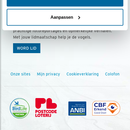
Ontvang 5 x Vogels voor € 36,00 per jaar
Aanpassen
Vogels is het tijdschrift voor onze leden, met
prachtige fotoreportages en opmerkelijke verhalen.
Met jouw lidmaatschap help je de vogels.
WORD LID
Onze sites
Mijn privacy
Cookieverklaring
Colofon