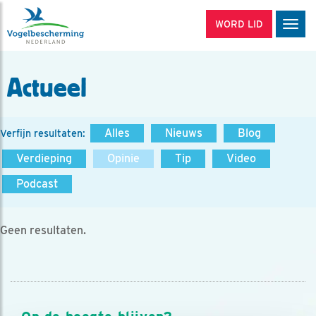
WORD LID
Men
Actueel
Alles
Nieuws
Blog
Verfijn resultaten:
Verdieping
Opinie
Tip
Video
Podcast
Geen resultaten.