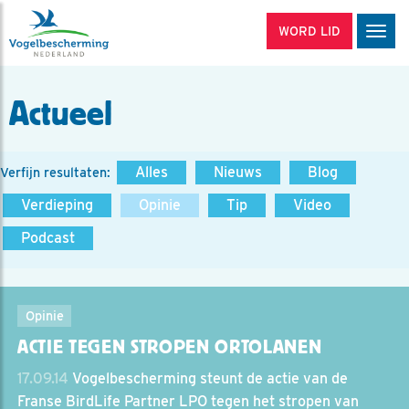
WORD LID
Men
Actueel
Alles
Nieuws
Blog
Verfijn resultaten:
Verdieping
Opinie
Tip
Video
Podcast
Opinie
ACTIE TEGEN STROPEN ORTOLANEN
17.09.14
Vogelbescherming steunt de actie van de
Franse BirdLife Partner LPO tegen het stropen van