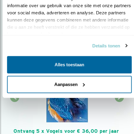
informatie over uw gebruik van onze site met onze partners 
AANMELDEN VOGELNIEUWS
voor social media, adverteren en analyse. Deze partners 
kunnen deze gegevens combineren met andere informatie 
die u aan ze heeft verstrekt of die ze hebben verzameld op 
Volg ons via social media
basis van uw gebruik van hun services.
Details tonen
Alles toestaan
Aanpassen
Ontvang 5 x Vogels voor € 36,00 per jaar