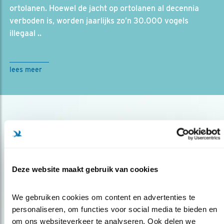
ortolanen. Hoewel de jacht op ortolanen al decennia
verboden is, worden jaarlijks zo’n 30.000 vogels
illegaal ..
lees meer
Deze website maakt gebruik van cookies
Op de hoogte blijven?
We gebruiken cookies om content en advertenties te 
personaliseren, om functies voor social media te bieden en 
Meld je aan en ontvang nieuws, inspiratie, acties en tips
over vogels en activiteiten van Vogelbescherming.
om ons websiteverkeer te analyseren. Ook delen we 