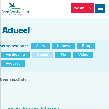
WORD LID
Men
Actueel
Alles
Nieuws
Blog
Verfijn resultaten:
Verdieping
Opinie
Tip
Video
Podcast
Geen resultaten.