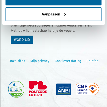
Ontvang 5 x Vogels voor € 36,00 per jaar
Aanpassen
Vogels is het tijdschrift voor onze leden, met
prachtige fotoreportages en opmerkelijke verhalen.
Met jouw lidmaatschap help je de vogels.
WORD LID
Onze sites
Mijn privacy
Cookieverklaring
Colofon