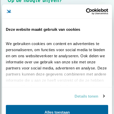
Op de hoogte blijven?
Meld je aan en ontvang nieuws, inspiratie, acties en tips
over vogels en activiteiten van Vogelbescherming.
AANMELDEN VOGELNIEUWS
Deze website maakt gebruik van cookies
Volg ons via social media
We gebruiken cookies om content en advertenties te 
personaliseren, om functies voor social media te bieden 
en om ons websiteverkeer te analyseren. Ook delen we 
informatie over uw gebruik van onze site met onze 
partners voor social media, adverteren en analyse. Deze 
partners kunnen deze gegevens combineren met andere 
informatie die u aan ze heeft verstrekt of die ze hebben 
verzameld op basis van uw gebruik van hun services.
Details tonen
Alles toestaan