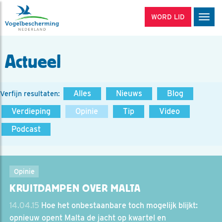
WORD LID
Men
Actueel
Alles
Nieuws
Blog
Verfijn resultaten:
Verdieping
Opinie
Tip
Video
Podcast
Opinie
KRUITDAMPEN OVER MALTA
14.04.15
Hoe het onbestaanbare toch mogelijk blijkt:
opnieuw opent Malta de jacht op kwartel en