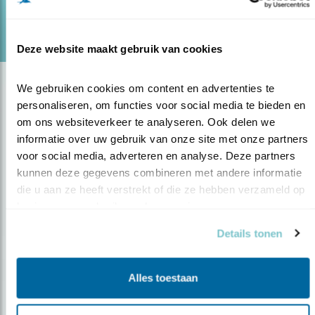
lees meer
Deze website maakt gebruik van cookies
We gebruiken cookies om content en advertenties te 
personaliseren, om functies voor social media te bieden en 
om ons websiteverkeer te analyseren. Ook delen we 
informatie over uw gebruik van onze site met onze partners 
voor social media, adverteren en analyse. Deze partners 
kunnen deze gegevens combineren met andere informatie 
die u aan ze heeft verstrekt of die ze hebben verzameld op 
Op de hoogte blijven?
basis van uw gebruik van hun services.
Meld je aan en ontvang nieuws, inspiratie, acties en tips
Details tonen
over vogels en activiteiten van Vogelbescherming.
AANMELDEN VOGELNIEUWS
Alles toestaan
Volg ons via social media