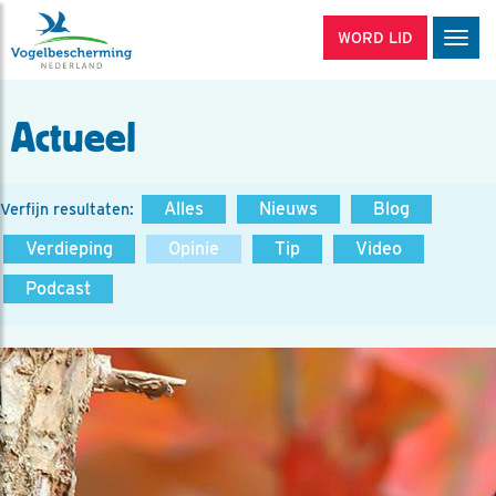
WORD LID
Men
Actueel
Alles
Nieuws
Blog
Verfijn resultaten:
Verdieping
Opinie
Tip
Video
Podcast