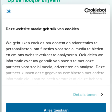
Op de hoogte blijven?
Meld je aan en ontvang nieuws, inspiratie, acties en tips
over vogels en activiteiten van Vogelbescherming.
AANMELDEN VOGELNIEUWS
Deze website maakt gebruik van cookies
Volg ons via social media
We gebruiken cookies om content en advertenties te 
personaliseren, om functies voor social media te bieden 
en om ons websiteverkeer te analyseren. Ook delen we 
informatie over uw gebruik van onze site met onze 
partners voor social media, adverteren en analyse. Deze 
partners kunnen deze gegevens combineren met andere 
informatie die u aan ze heeft verstrekt of die ze hebben 
verzameld op basis van uw gebruik van hun services.
Details tonen
Alles toestaan