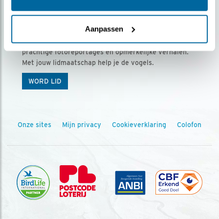
Ontvang 5 x Vogels voor € 36,00 per jaar
Aanpassen
Vogels is het tijdschrift voor onze leden, met
prachtige fotoreportages en opmerkelijke verhalen.
Met jouw lidmaatschap help je de vogels.
WORD LID
Onze sites
Mijn privacy
Cookieverklaring
Colofon