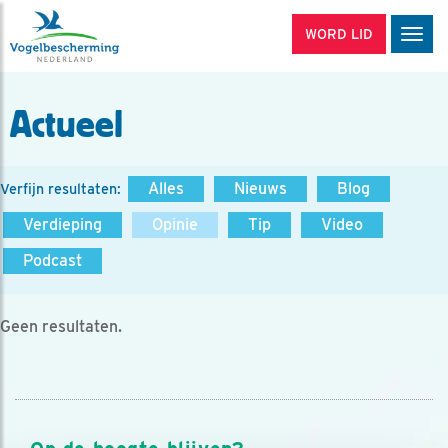
WORD LID
Men
Actueel
Alles
Nieuws
Blog
Verfijn resultaten:
Verdieping
Opinie
Tip
Video
Podcast
Geen resultaten.