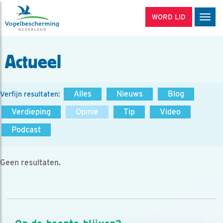
WORD LID
Men
Actueel
Alles
Nieuws
Blog
Verfijn resultaten:
Verdieping
Opinie
Tip
Video
Podcast
Geen resultaten.