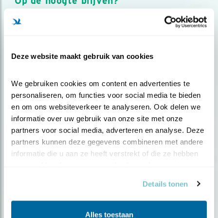
Op de hoogte blijven?
Meld je aan en ontvang nieuws, inspiratie, acties en tips
over vogels en activiteiten van Vogelbescherming.
AANMELDEN VOGELNIEUWS
Deze website maakt gebruik van cookies
Volg ons via social media
We gebruiken cookies om content en advertenties te 
personaliseren, om functies voor social media te bieden 
en om ons websiteverkeer te analyseren. Ook delen we 
informatie over uw gebruik van onze site met onze 
partners voor social media, adverteren en analyse. Deze 
partners kunnen deze gegevens combineren met andere 
informatie die u aan ze heeft verstrekt of die ze hebben 
verzameld op basis van uw gebruik van hun services.
Details tonen
Alles toestaan