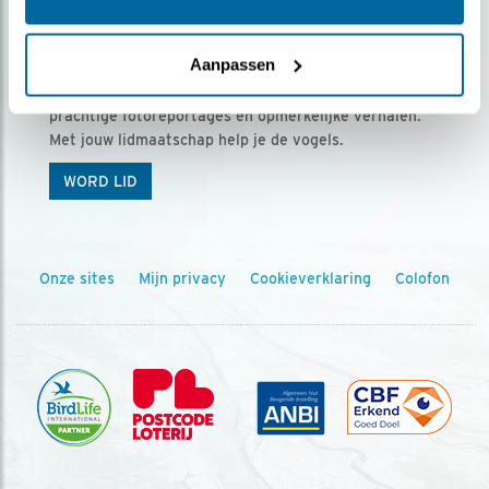
Ontvang 5 x Vogels voor € 36,00 per jaar
Aanpassen
Vogels is het tijdschrift voor onze leden, met
prachtige fotoreportages en opmerkelijke verhalen.
Met jouw lidmaatschap help je de vogels.
WORD LID
Onze sites
Mijn privacy
Cookieverklaring
Colofon