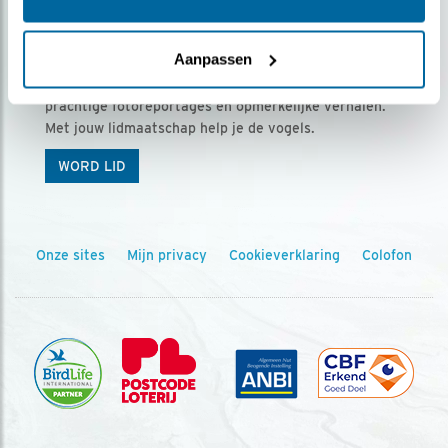
Ontvang 5 x Vogels voor € 36,00 per jaar
Aanpassen
Vogels is het tijdschrift voor onze leden, met
prachtige fotoreportages en opmerkelijke verhalen.
Met jouw lidmaatschap help je de vogels.
WORD LID
Onze sites
Mijn privacy
Cookieverklaring
Colofon