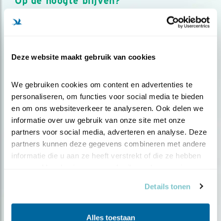
Op de hoogte blijven?
Meld je aan en ontvang nieuws, inspiratie, acties en tips
over vogels en activiteiten van Vogelbescherming.
AANMELDEN VOGELNIEUWS
Deze website maakt gebruik van cookies
Volg ons via social media
We gebruiken cookies om content en advertenties te 
personaliseren, om functies voor social media te bieden 
en om ons websiteverkeer te analyseren. Ook delen we 
informatie over uw gebruik van onze site met onze 
partners voor social media, adverteren en analyse. Deze 
partners kunnen deze gegevens combineren met andere 
informatie die u aan ze heeft verstrekt of die ze hebben 
verzameld op basis van uw gebruik van hun services.
Details tonen
Alles toestaan