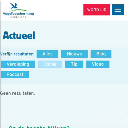
WORD LID
Men
Actueel
Alles
Nieuws
Blog
Verfijn resultaten:
Verdieping
Opinie
Tip
Video
Podcast
Geen resultaten.