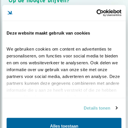
Op de hoogte blijven?
Meld je aan en ontvang nieuws, inspiratie, acties en tips
over vogels en activiteiten van Vogelbescherming.
AANMELDEN VOGELNIEUWS
Deze website maakt gebruik van cookies
Volg ons via social media
We gebruiken cookies om content en advertenties te 
personaliseren, om functies voor social media te bieden 
en om ons websiteverkeer te analyseren. Ook delen we 
informatie over uw gebruik van onze site met onze 
partners voor social media, adverteren en analyse. Deze 
partners kunnen deze gegevens combineren met andere 
informatie die u aan ze heeft verstrekt of die ze hebben 
verzameld op basis van uw gebruik van hun services.
Details tonen
Alles toestaan