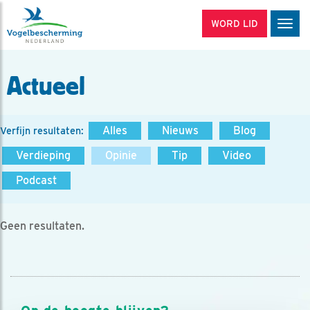
WORD LID
Men
Actueel
Alles
Nieuws
Blog
Verfijn resultaten:
Verdieping
Opinie
Tip
Video
Podcast
Geen resultaten.