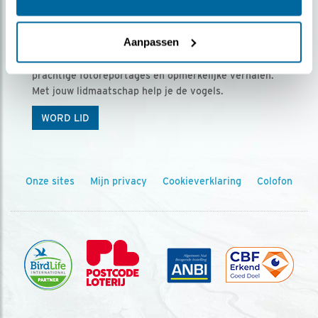
Ontvang 5 x Vogels voor € 36,00 per jaar
Aanpassen
Vogels is het tijdschrift voor onze leden, met
prachtige fotoreportages en opmerkelijke verhalen.
Met jouw lidmaatschap help je de vogels.
WORD LID
Onze sites
Mijn privacy
Cookieverklaring
Colofon