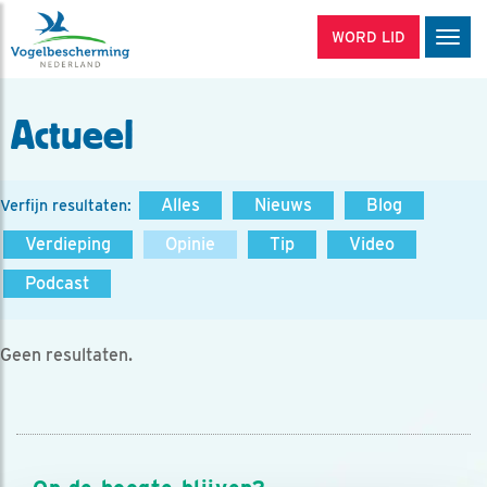
WORD LID
Men
Actueel
Alles
Nieuws
Blog
Verfijn resultaten:
Verdieping
Opinie
Tip
Video
Podcast
Geen resultaten.