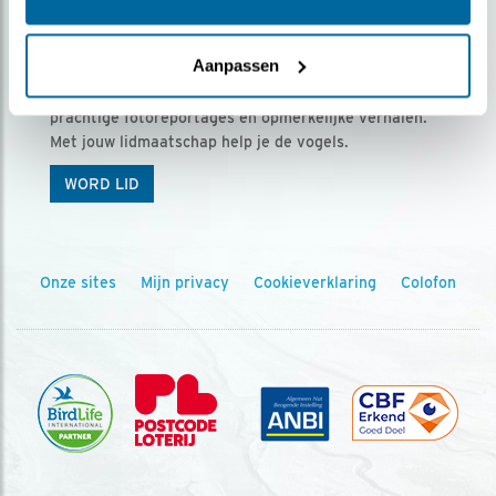
Ontvang 5 x Vogels voor € 36,00 per jaar
Aanpassen
Vogels is het tijdschrift voor onze leden, met
prachtige fotoreportages en opmerkelijke verhalen.
Met jouw lidmaatschap help je de vogels.
WORD LID
Onze sites
Mijn privacy
Cookieverklaring
Colofon