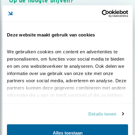
Op de hoogte blijven?
Meld je aan en ontvang nieuws, inspiratie, acties en tips
over vogels en activiteiten van Vogelbescherming.
AANMELDEN VOGELNIEUWS
Deze website maakt gebruik van cookies
Volg ons via social media
We gebruiken cookies om content en advertenties te 
personaliseren, om functies voor social media te bieden 
en om ons websiteverkeer te analyseren. Ook delen we 
informatie over uw gebruik van onze site met onze 
partners voor social media, adverteren en analyse. Deze 
partners kunnen deze gegevens combineren met andere 
informatie die u aan ze heeft verstrekt of die ze hebben 
verzameld op basis van uw gebruik van hun services.
Details tonen
Alles toestaan