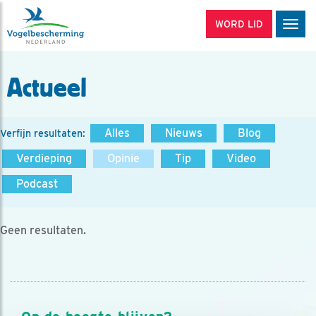
WORD LID
Men
Actueel
Alles
Nieuws
Blog
Verfijn resultaten:
Verdieping
Opinie
Tip
Video
Podcast
Geen resultaten.