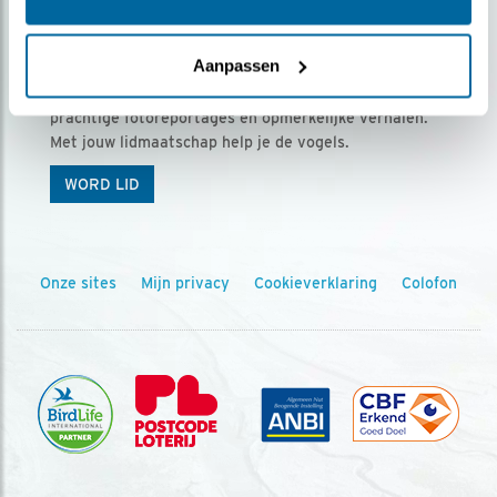
Ontvang 5 x Vogels voor € 36,00 per jaar
Aanpassen
Vogels is het tijdschrift voor onze leden, met
prachtige fotoreportages en opmerkelijke verhalen.
Met jouw lidmaatschap help je de vogels.
WORD LID
Onze sites
Mijn privacy
Cookieverklaring
Colofon