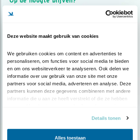
Op de hoogte blijven?
Meld je aan en ontvang nieuws, inspiratie, acties en tips
over vogels en activiteiten van Vogelbescherming.
AANMELDEN VOGELNIEUWS
Deze website maakt gebruik van cookies
Volg ons via social media
We gebruiken cookies om content en advertenties te 
personaliseren, om functies voor social media te bieden 
en om ons websiteverkeer te analyseren. Ook delen we 
informatie over uw gebruik van onze site met onze 
partners voor social media, adverteren en analyse. Deze 
partners kunnen deze gegevens combineren met andere 
informatie die u aan ze heeft verstrekt of die ze hebben 
verzameld op basis van uw gebruik van hun services.
Details tonen
Alles toestaan