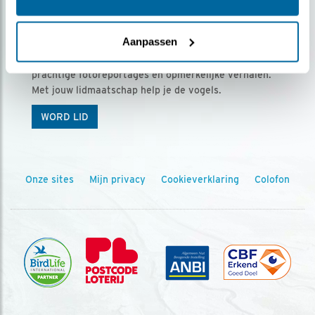
Ontvang 5 x Vogels voor € 36,00 per jaar
Aanpassen
Vogels is het tijdschrift voor onze leden, met
prachtige fotoreportages en opmerkelijke verhalen.
Met jouw lidmaatschap help je de vogels.
WORD LID
Onze sites
Mijn privacy
Cookieverklaring
Colofon