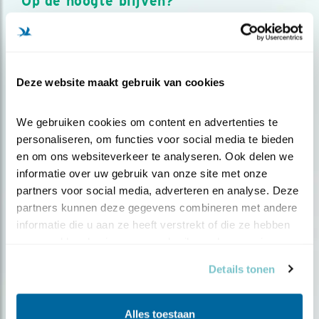
Op de hoogte blijven?
Meld je aan en ontvang nieuws, inspiratie, acties en tips
over vogels en activiteiten van Vogelbescherming.
AANMELDEN VOGELNIEUWS
Deze website maakt gebruik van cookies
Volg ons via social media
We gebruiken cookies om content en advertenties te 
personaliseren, om functies voor social media te bieden 
en om ons websiteverkeer te analyseren. Ook delen we 
informatie over uw gebruik van onze site met onze 
partners voor social media, adverteren en analyse. Deze 
partners kunnen deze gegevens combineren met andere 
informatie die u aan ze heeft verstrekt of die ze hebben 
verzameld op basis van uw gebruik van hun services.
Details tonen
Alles toestaan