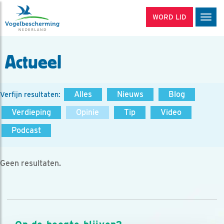
WORD LID
Men
Actueel
Alles
Nieuws
Blog
Verfijn resultaten:
Verdieping
Opinie
Tip
Video
Podcast
Geen resultaten.