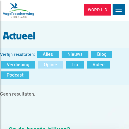
WORD LID
Men
Actueel
Alles
Nieuws
Blog
Verfijn resultaten:
Verdieping
Opinie
Tip
Video
Podcast
Geen resultaten.