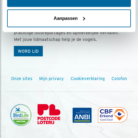
Ontvang 5 x Vogels voor € 36,00 per jaar
Aanpassen
Vogels is het tijdschrift voor onze leden, met
prachtige fotoreportages en opmerkelijke verhalen.
Met jouw lidmaatschap help je de vogels.
WORD LID
Onze sites
Mijn privacy
Cookieverklaring
Colofon