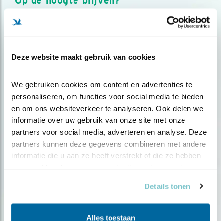
Op de hoogte blijven?
Meld je aan en ontvang nieuws, inspiratie, acties en tips
over vogels en activiteiten van Vogelbescherming.
AANMELDEN VOGELNIEUWS
Deze website maakt gebruik van cookies
Volg ons via social media
We gebruiken cookies om content en advertenties te 
personaliseren, om functies voor social media te bieden 
en om ons websiteverkeer te analyseren. Ook delen we 
informatie over uw gebruik van onze site met onze 
partners voor social media, adverteren en analyse. Deze 
partners kunnen deze gegevens combineren met andere 
informatie die u aan ze heeft verstrekt of die ze hebben 
verzameld op basis van uw gebruik van hun services.
Details tonen
Alles toestaan