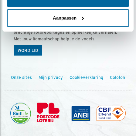
Ontvang 5 x Vogels voor € 36,00 per jaar
Aanpassen
Vogels is het tijdschrift voor onze leden, met
prachtige fotoreportages en opmerkelijke verhalen.
Met jouw lidmaatschap help je de vogels.
WORD LID
Onze sites
Mijn privacy
Cookieverklaring
Colofon