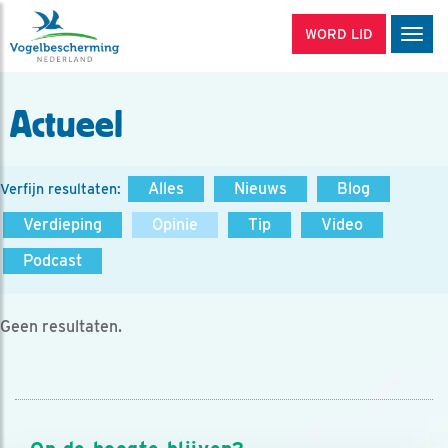
WORD LID
Men
Actueel
Alles
Nieuws
Blog
Verfijn resultaten:
Verdieping
Opinie
Tip
Video
Podcast
Geen resultaten.