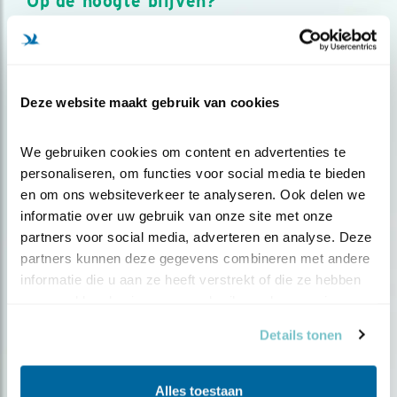
Op de hoogte blijven?
Meld je aan en ontvang nieuws, inspiratie, acties en tips
over vogels en activiteiten van Vogelbescherming.
AANMELDEN VOGELNIEUWS
Deze website maakt gebruik van cookies
Volg ons via social media
We gebruiken cookies om content en advertenties te 
personaliseren, om functies voor social media te bieden 
en om ons websiteverkeer te analyseren. Ook delen we 
informatie over uw gebruik van onze site met onze 
partners voor social media, adverteren en analyse. Deze 
partners kunnen deze gegevens combineren met andere 
informatie die u aan ze heeft verstrekt of die ze hebben 
verzameld op basis van uw gebruik van hun services.
Details tonen
Alles toestaan